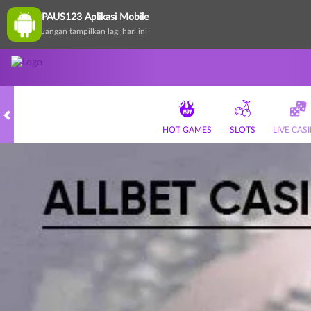
PAUS123 Aplikasi Mobile
Jangan tampilkan lagi hari ini
HOT GAMES
SLOTS
LIVE CAS