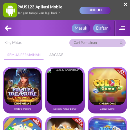
×
PAUS123 Aplikasi Mobile
UNDUH
Jangan tampilkan lagi hari ini
Masuk
Daftar
King Midas
SEMUA PERMAINAN
ARCADE
Pirate's Tresure
Speedy Andar Bahar
Colour Game