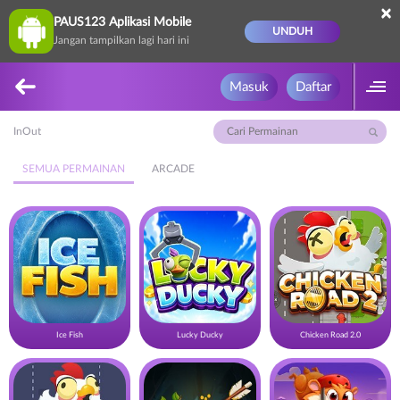
×
PAUS123 Aplikasi Mobile
UNDUH
Jangan tampilkan lagi hari ini
Masuk
Daftar
InOut
SEMUA PERMAINAN
ARCADE
Ice Fish
Lucky Ducky
Chicken Road 2.0