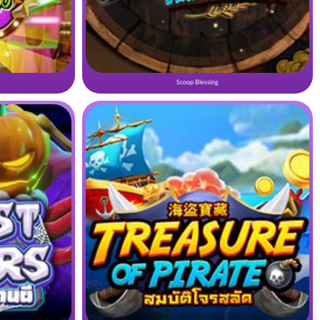
Scoop Blessing