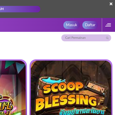
×
UH
Masuk
Daftar