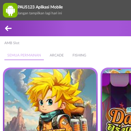
PAUS123 Aplikasi Mobile
Jangan tampilkan lagi hari ini
AMB Slot
SEMUA PERMAINAN
ARCADE
FISHING