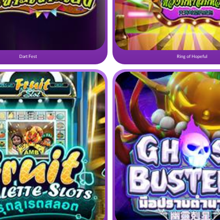
Dart Fest
Ring of Hopeful